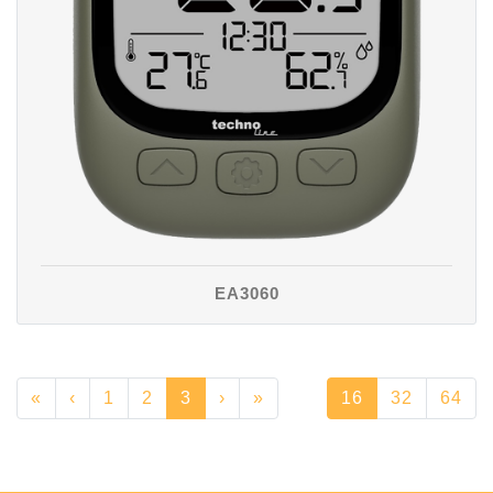
EA3060
«
‹
1
2
3
›
»
16
32
64