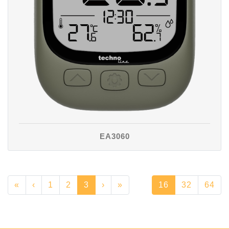
EA3060
«
‹
1
2
3
›
»
16
32
64