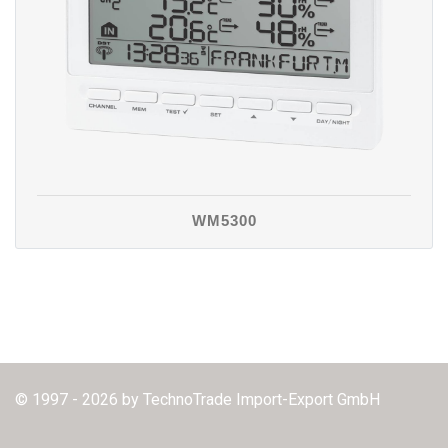
WM5300
© 1997 - 2026 by TechnoTrade Import-Export GmbH