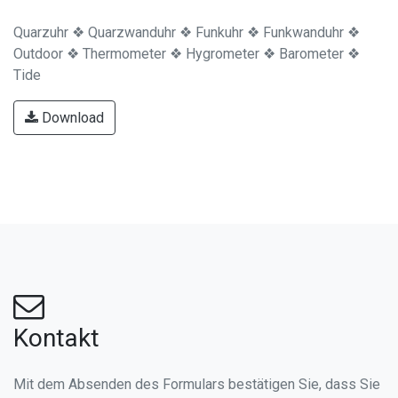
Lifestyle Collection
Waagen ❖ Taschenlampen ❖ Deko ❖ Küche ❖ Gadgets