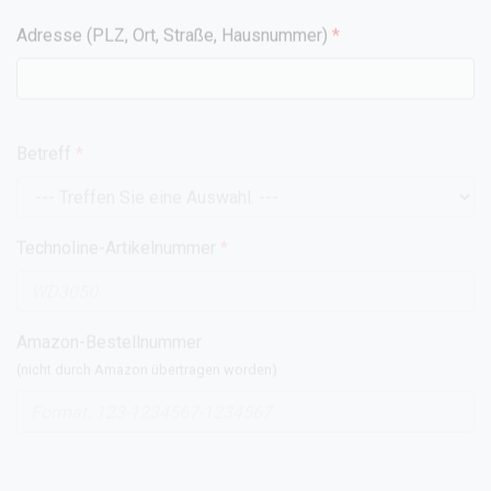
Innovations
MOBILE ALERTS ❖ Mehrtagesvorhersage ❖ Wetter ❖
Temperatur ❖ Uhrzeit ❖ Akku- & Ladetechnik ❖ Werkzeuge
❖ Lifestyle
Download