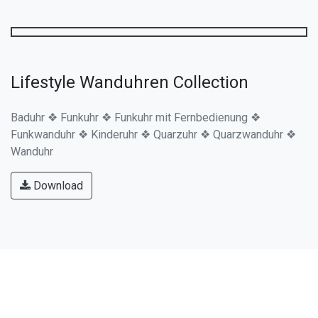
technotrade Collection
MOBILE ALERTS ❖ Mehrtagesvorhersage ❖ Wetter ❖
Temperatur ❖ Uhrzeit ❖ Akku- & Ladetechnik ❖ Werkzeuge
❖ Lifestyle
Download