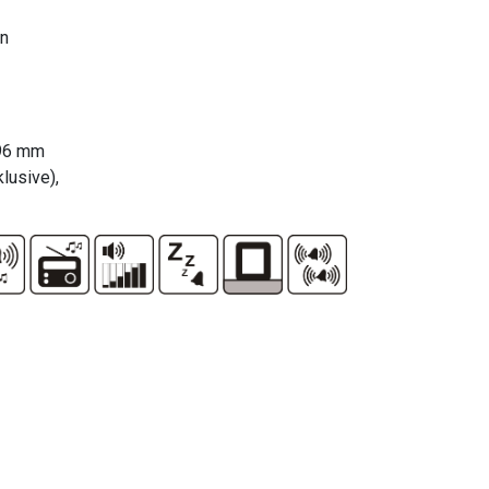
en
 96 mm
lusive),